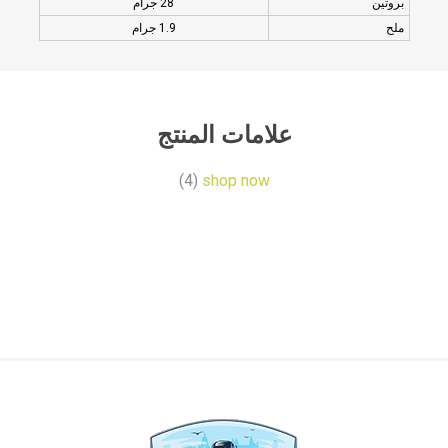
بروتين
28 جرام
ملح
1.9 جرام
علامات المنتج
(4)
shop now