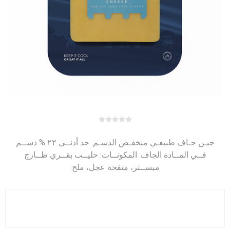
جبـن جـاف طبيعـي منخفـض الدسـم. حد أدنــي ٢٢ % دســم
فــي المــادة الجاف. المكونــات: حليــب بقــري طــازج
مبســتر، منفحة عجل، ملح.